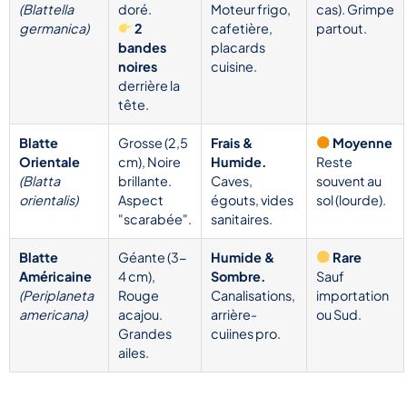
(Blattella
doré.
Moteur frigo,
cas). Grimpe
germanica)
2
cafetière,
partout.
bandes
placards
noires
cuisine.
derrière la
tête.
Blatte
Grosse (2,5
Frais &
Moyenne
Orientale
cm), Noire
Humide.
Reste
(Blatta
brillante.
Caves,
souvent au
orientalis)
Aspect
égouts, vides
sol (lourde).
"scarabée".
sanitaires.
Blatte
Géante (3-
Humide &
Rare
Américaine
4 cm),
Sombre.
Sauf
(Periplaneta
Rouge
Canalisations,
importation
americana)
acajou.
arrière-
ou Sud.
Grandes
cuiines pro.
ailes.