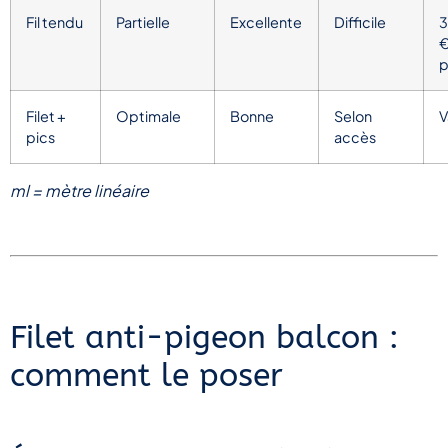
Fil tendu
Partielle
Excellente
Difficile
€
p
Filet +
Optimale
Bonne
Selon
V
pics
accès
ml = mètre linéaire
Filet anti-pigeon balcon :
comment le poser