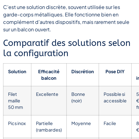
C’est une solution discrète, souvent utilisée sur les
garde-corps métalliques. Elle fonctionne bien en
complément d’autres dispositifs, mais rarement seule
sur un balcon ouvert.
Comparatif des solutions selon
la configuration
Solution
Efficacité
Discrétion
Pose DIY
balcon
i
Filet
Excellente
Bonne
Possible si
5
maille
(noir)
accessible
€
50 mm
f
Pics inox
Partielle
Moyenne
Facile
8
(rambardes)
€