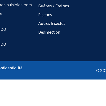
er-nuisibles.com
Guêpes / Frelons
e
Pigeons
Autres Insectes
H00
Désinfection
H00
nfidentialité
© 202