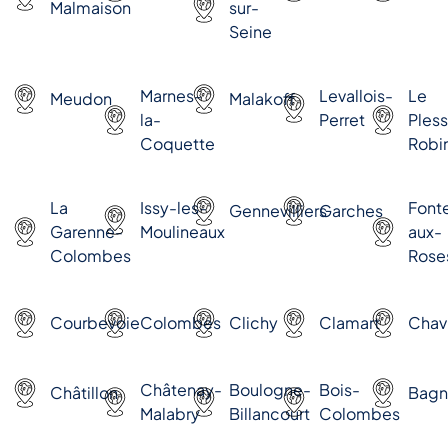
Malmaison
sur-
Seine
Marnes-
Levallois-
Le
Meudon
Malakoff
la-
Perret
Pless
Coquette
Robi
La
Issy-les-
Font
Gennevilliers
Garches
Garenne-
Moulineaux
aux-
Colombes
Rose
Courbevoie
Colombes
Clichy
Clamart
Chavi
Châtenay-
Boulogne-
Bois-
Châtillon
Bagn
Malabry
Billancourt
Colombes