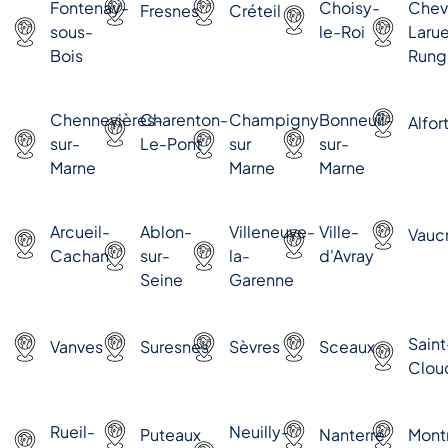
Fontenay-
Choisy-
Chevi
Fresnes
Créteil
sous-
le-Roi
Laru
Bois
Rung
Chennevières-
Charenton-
Champigny
Bonneuil-
Alfort
sur-
Le-Pont
sur
sur-
Marne
Marne
Marne
Arcueil-
Ablon-
Villeneuve-
Ville-
Vauc
Cachan
sur-
la-
d'Avray
Seine
Garenne
Saint
Vanves
Suresnes
Sèvres
Sceaux
Clou
Rueil-
Neuilly-
Puteaux
Nanterre
Mont