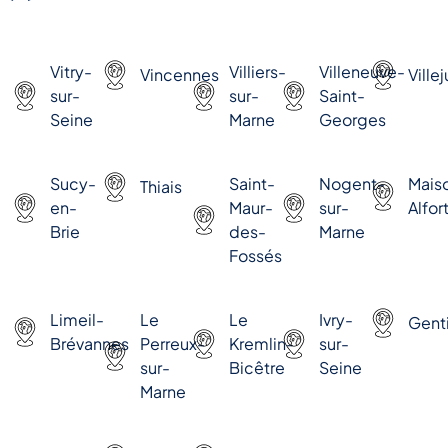
Vitry-
Villiers-
Villeneuve-
Vincennes
Villej
sur-
sur-
Saint-
Seine
Marne
Georges
Sucy-
Saint-
Nogent-
Mais
Thiais
en-
Maur-
sur-
Alfor
Brie
des-
Marne
Fossés
Limeil-
Le
Le
Ivry-
Genti
Brévannes
Perreux-
Kremlin-
sur-
sur-
Bicêtre
Seine
Marne