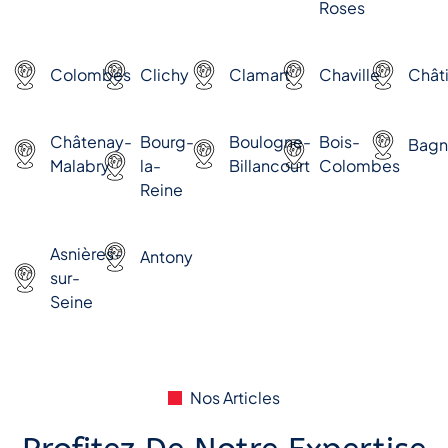
Roses
Colombes
Clichy
Clamart
Chaville
Châti
Châtenay-
Bourg-
Boulogne-
Bois-
Bagn
Malabry
la-
Billancourt
Colombes
Reine
Asnières-
Antony
sur-
Seine
Nos Articles