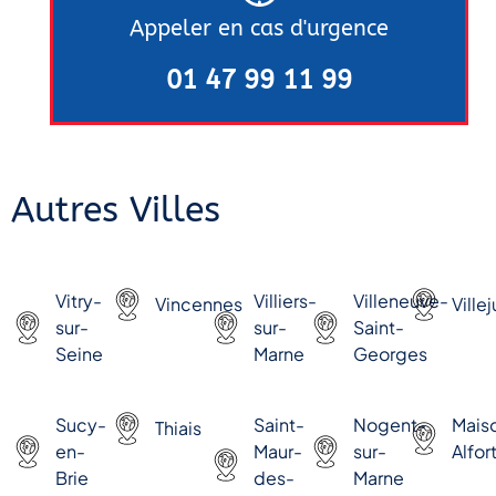
Appeler en cas d'urgence
01 47 99 11 99
Autres Villes
Vitry-
Villiers-
Villeneuve-
Vincennes
Villej
sur-
sur-
Saint-
Seine
Marne
Georges
Sucy-
Saint-
Nogent-
Mais
Thiais
en-
Maur-
sur-
Alfor
Brie
des-
Marne