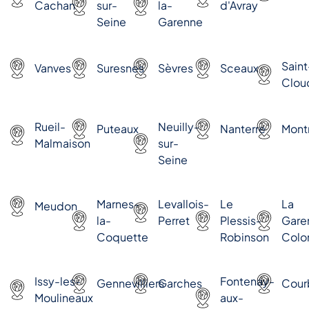
Cachan
sur-
la-
d'Avray
Seine
Garenne
Saint
Vanves
Suresnes
Sèvres
Sceaux
Clou
Rueil-
Neuilly-
Puteaux
Nanterre
Mont
Malmaison
sur-
Seine
Marnes-
Levallois-
Le
La
Meudon
la-
Perret
Plessis-
Gare
Coquette
Robinson
Col
Issy-les-
Fontenay-
Gennevilliers
Garches
Cour
Moulineaux
aux-