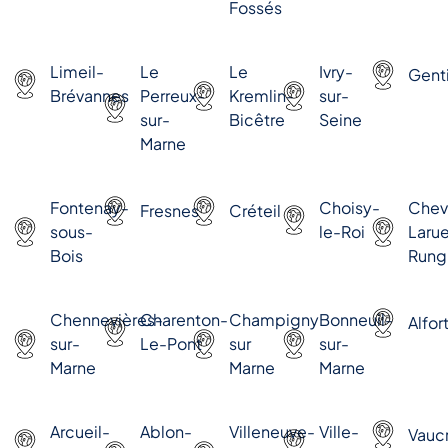
Fossés
Limeil-
Le
Le
Ivry-
Genti
Brévannes
Perreux-
Kremlin-
sur-
sur-
Bicêtre
Seine
Marne
Fontenay-
Choisy-
Chevi
Fresnes
Créteil
sous-
le-Roi
Laru
Bois
Rung
Chennevières-
Charenton-
Champigny
Bonneuil-
Alfort
sur-
Le-Pont
sur
sur-
Marne
Marne
Marne
Arcueil-
Ablon-
Villeneuve-
Ville-
Vauc