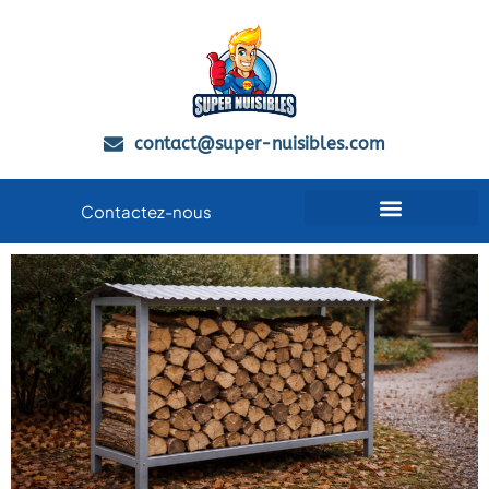
contact@super-nuisibles.com
Contactez-nous
Qui sommes-nous
Guides Anti-Nuisibles
Zones de Service