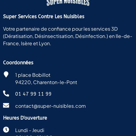
pour
les
moustiques,
Super Services Contre Les Nuisibles
ainsi
Votre partenaire de confiance pour les services 3D
qu’au
Ghana,
(Dératisation, Désinsectisation, Désinfection.) en Ile-de-
en
France, Isère et Lyon.
Afrique
de
l’Ouest.
Coordonnées
Le
1 place Bobillot
personnel
94220, Charenton-le-Pont
est très
serviable
01 47 99 11 99
et
compétent.
contact@super-nuisibles.com
Je
recommande
Heures D'ouverture
vivement
ce
Lundi - Jeudi
magasin