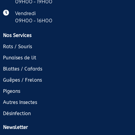
09H00 - 19H00
à tous
Vendredi
ceux
qui
09H00 - 16H00
recherchent
des
Nos Services
solutions
efficaces
Rats / Souris
contre
Punaises de lit
les
nuisibles.
Blattes / Cafards
Guêpes / Frelons
Pigeons
Autres Insectes
Désinfection
Newsletter