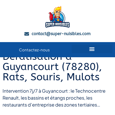
contact@super-nuisibles.com
Contactez-nous
Dératisation à
Qui sommes-nous
Guides Anti-Nuisibles
Zones de Service
Guyancourt (78280),
Rats, Souris, Mulots
Intervention 7j/7 à Guyancourt : le Technocentre
Renault, les bassins et étangs proches, les
restaurants d’entreprise des zones tertiaires…