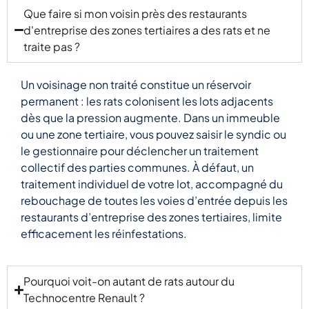
Que faire si mon voisin près des restaurants
J’ai
d'entreprise des zones tertiaires a des rats et ne
visité
traite pas ?
cet
excellent
magasin
Un voisinage non traité constitue un réservoir
et j’ai
permanent : les rats colonisent les lots adjacents
été très
dès que la pression augmente. Dans un immeuble
impressionné
ou une zone tertiaire, vous pouvez saisir le syndic ou
par le
le gestionnaire pour déclencher un traitement
large
collectif des parties communes. À défaut, un
choix
traitement individuel de votre lot, accompagné du
de
produits
rebouchage de toutes les voies d’entrée depuis les
de
restaurants d’entreprise des zones tertiaires, limite
haute
efficacement les réinfestations.
qualité
contre
les
Pourquoi voit-on autant de rats autour du
nuisibles.
Technocentre Renault ?
J’ai