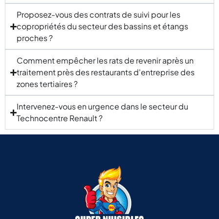
acheté
Proposez-vous des contrats de suivi pour les
des
copropriétés du secteur des bassins et étangs
produits
proches ?
contre
les
Comment empêcher les rats de revenir après un
moustiques,
traitement près des restaurants d'entreprise des
les
rats,
zones tertiaires ?
les
mouches,
Intervenez-vous en urgence dans le secteur du
les
Technocentre Renault ?
cafards
et
d’autres
parasites.
Je les
emmène
avec
moi en
Martinique