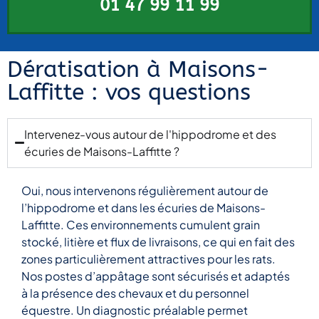
01 47 99 11 99
pest
nos
nos
control
services.
services.
solutions!
Français
Dératisation à Maisons-
Laffitte : vos questions
J’ai
visité
cet
Intervenez-vous autour de l'hippodrome et des
excellent
écuries de Maisons-Laffitte ?
magasin
et j’ai
été très
Oui, nous intervenons régulièrement autour de
impressionné
l’hippodrome et dans les écuries de Maisons-
par le
Laffitte. Ces environnements cumulent grain
large
stocké, litière et flux de livraisons, ce qui en fait des
choix
zones particulièrement attractives pour les rats.
de
Nos postes d’appâtage sont sécurisés et adaptés
produits
de
à la présence des chevaux et du personnel
haute
équestre. Un diagnostic préalable permet