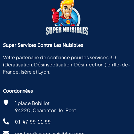
emmène
avec
moi en
Martinique
pour
les
Super Services Contre Les Nuisibles
moustiques,
ainsi
Votre partenaire de confiance pour les services 3D
qu’au
(Dératisation, Désinsectisation, Désinfection.) en Ile-de-
Ghana,
France, Isère et Lyon.
en
Afrique
de
Coordonnées
l’Ouest.
Le
1 place Bobillot
personnel
94220, Charenton-le-Pont
est très
serviable
01 47 99 11 99
et
compétent.
contact@super-nuisibles.com