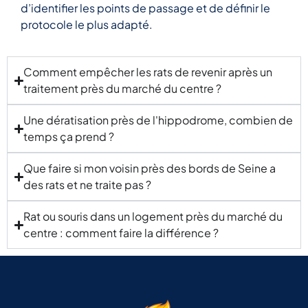
qualité
d’identifier les points de passage et de définir le
contre
protocole le plus adapté.
les
nuisibles.
J’ai
Comment empêcher les rats de revenir après un
acheté
traitement près du marché du centre ?
des
produits
Une dératisation près de l'hippodrome, combien de
contre
temps ça prend ?
les
moustiques,
Que faire si mon voisin près des bords de Seine a
les
des rats et ne traite pas ?
rats,
les
Rat ou souris dans un logement près du marché du
mouches,
les
centre : comment faire la différence ?
cafards
et
d’autres
parasites.
Je les