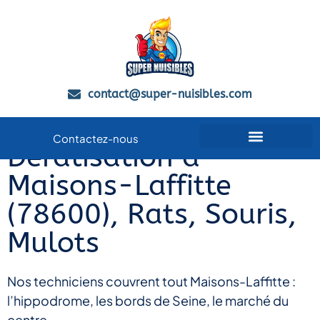
contact@super-nuisibles.com
Contactez-nous
Dératisation à
Qui sommes-nous
Guides Anti-Nuisibles
Zones de Service
Maisons-Laffitte
(78600), Rats, Souris,
Mulots
Nos techniciens couvrent tout Maisons-Laffitte :
l’hippodrome, les bords de Seine, le marché du
centre…