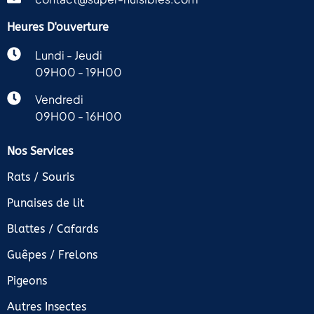
Je
recommande
Heures D'ouverture
vivement
Lundi - Jeudi
ce
magasin
09H00 - 19H00
à tous
Vendredi
ceux
09H00 - 16H00
qui
recherchent
des
Nos Services
solutions
Rats / Souris
efficaces
contre
Punaises de lit
les
nuisibles.
Blattes / Cafards
Guêpes / Frelons
Pigeons
Autres Insectes