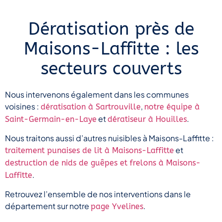
control
de
de
products.
partager
partager
Dératisation près de
I
votre
votre
bought
expérience
expérience
Maisons-Laffitte : les
products
et de
et de
for
nous
nous
secteurs couverts
mosquitoes,
avoir
avoir
rats,
laissé
laissé
flies,
cet
cet
Nous intervenons également dans les communes
cockroaches,
avis
avis
voisines :
,
dératisation à Sartrouville
notre équipe à
and
positif
positif
et
.
Saint-Germain-en-Laye
dératiseur à Houilles
other
!
!
pests.
Votre
Votre
Nous traitons aussi d’autres nuisibles à Maisons-Laffitte :
I’m
confiance
confiance
et
traitement punaises de lit à Maisons-Laffitte
taking
et
et
destruction de nids de guêpes et frelons à Maisons-
them
votre
votre
.
Laffitte
with
satisfaction
satisfaction
me to
sont
sont
Retrouvez l’ensemble de nos interventions dans le
Martinique
notre
notre
département sur notre
.
page Yvelines
for the
plus
plus
mosquitoes
belle
belle